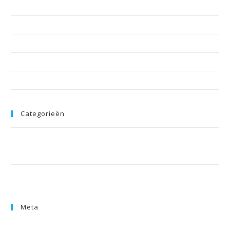
december 2024
juni 2018
mei 2018
augustus 2017
juli 2017
Categorieën
Nieuws
Teamvideo
Uncategorized
Meta
Inloggen