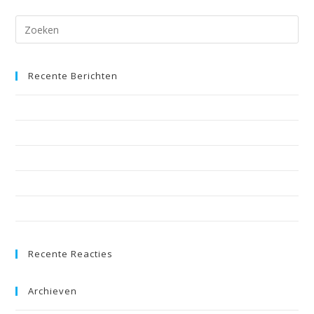
Recente Berichten
CiB Reglement
Nog 1 dagje te gaan . . .
What the Devil?! It’s a video from HCQZ MC2
Wedstrijdschema 2018
Teamvideo: Nuenen MC1 swingen naar Chill in Brazil
Recente Reacties
Archieven