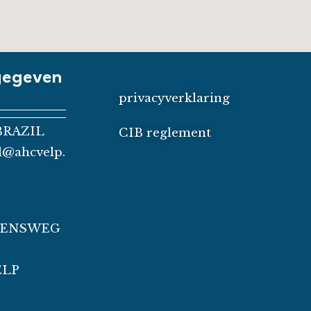
gegeven
privacyverklaring
BRAZIL
CIB reglement
il@ahcvelp.
ZENSWEG
ELP