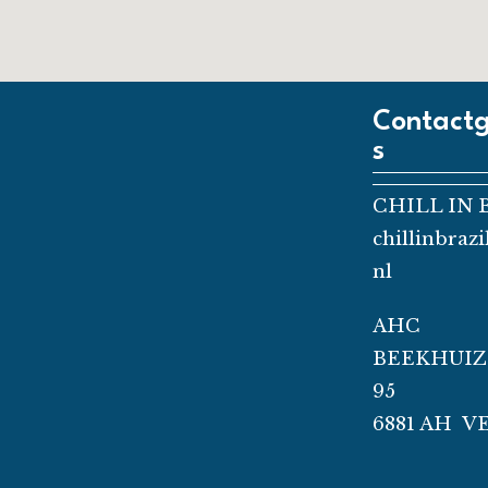
Contact
s
CHILL IN 
chillinbraz
nl
AHC
BEEKHUI
95
6881 AH V