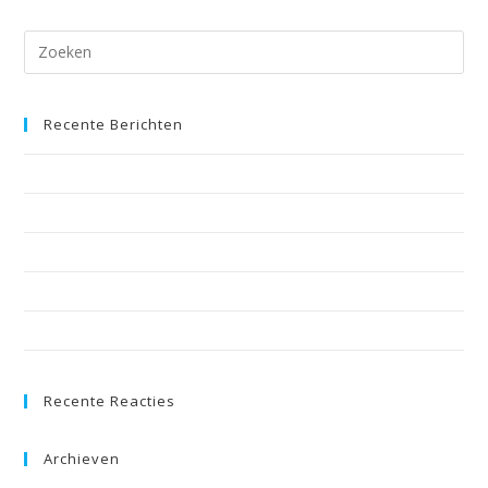
Recente Berichten
CiB Reglement
Nog 1 dagje te gaan . . .
What the Devil?! It’s a video from HCQZ MC2
Wedstrijdschema 2018
Teamvideo: Nuenen MC1 swingen naar Chill in Brazil
Recente Reacties
Archieven