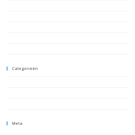
december 2024
juni 2018
mei 2018
augustus 2017
juli 2017
Categorieën
Nieuws
Teamvideo
Uncategorized
Meta
Inloggen