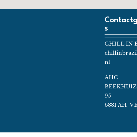
Contact
s
CHILL IN 
chillinbraz
nl
AHC
BEEKHUI
95
6881 AH V