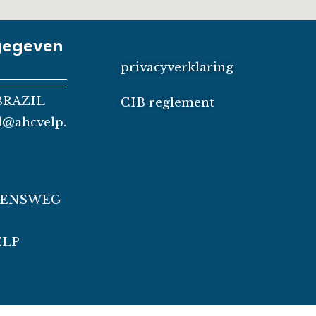
gegeven
privacyverklaring
BRAZIL
CIB reglement
il@ahcvelp.
ZENSWEG
ELP