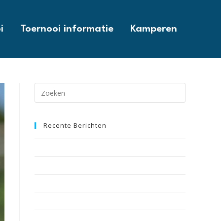
i
Toernooi informatie
Kamperen
Recente Berichten
CiB Reglement
Nog 1 dagje te gaan . . .
What the Devil?! It’s a video from HCQZ MC2
Wedstrijdschema 2018
Teamvideo: Nuenen MC1 swingen naar Chill in