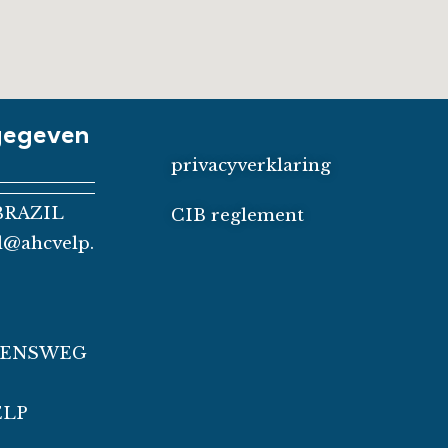
gegeven
privacyverklaring
BRAZIL
CIB reglement
il@ahcvelp.
ZENSWEG
ELP