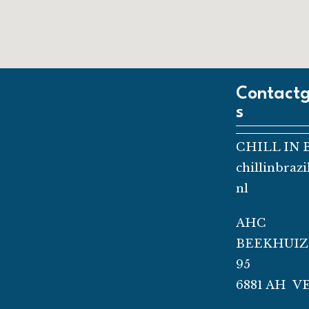
Contact
s
CHILL IN 
chillinbraz
nl
AHC
BEEKHUI
95
6881 AH V