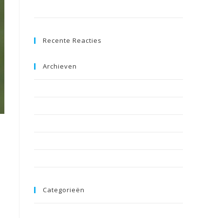
Brazil
Recente Reacties
Archieven
december 2024
juni 2018
mei 2018
augustus 2017
8
juli 2017
Categorieën
Nieuws