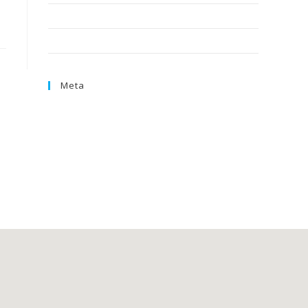
Teamvideo
Uncategorized
Meta
Inloggen
Berichten feed
Reacties feed
WordPress.org